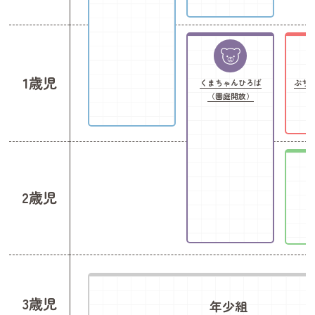
理想の保育についてお話ししてみませんか？
⸻
初めての参加でも大丈夫です
「一人で参加しても大丈夫かな…」
と不安に思う方もいるかもしれません。
1歳児
くまちゃんひろば
ぷち
このフェアは、
（園庭開放）
（
一人で参加される学生さんも多いイベントです。
履歴書も必要ありません。
服装も自由です。
まずは気軽に
園の先生とお話ししてみてください。
2歳児
⸻
（
開催概要
日時
2026年8月24日（月）
会場
町田パリオ
3歳児
年少組
定員