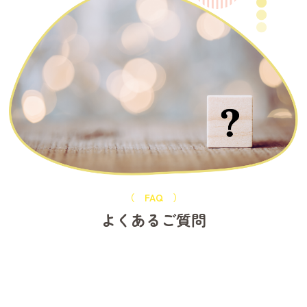
A. はい、服装は自由です。動きやすい服装でお越しください
ね。
Q3. お友達と一緒に参加してもいいですか？
A. もちろんです！お友達と一緒に見学・座談会に参加される方
も多いですよ。
Q4. 就職を強く希望していなくても参加できますか？
A. はい、大歓迎です！まずは園を知る第一歩としてご参加くだ
さい。無理な勧誘等は一切ありませんのでご安心ください。
入園をお考えの方
2026.07.09
令和9年度 入園説明会のご案内
（ FAQ ）
6月8日（月）10:00より、入園説明会の予約受付を開始いたしま
よくあるご質問
す。
対象年齢によって説明会の開催形式が異なりますので、下記内
容をご確認のうえお申し込みください。
＜年少組入園＞
対象：2023年4月2日～2024年4月1日生まれのお子さま