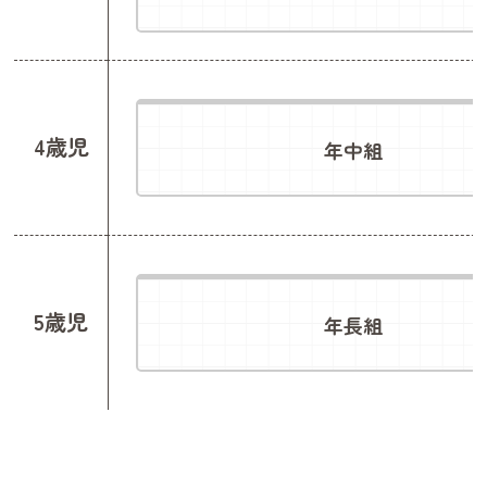
20名（先着）
参加費
無料
服装
自由
4歳児
年中組
持ち物
特に必要ありません
⸻
お申し込み
定員制のため、
参加をご希望の方は事前のお申し込みをおすすめしています。
▼ 詳細・お申し込みはこちら
5歳児
年長組
https://hoikucollection.jp/navi/2027/event/machida_fair3.php
⸻
町田の先生一同、
当日みなさんにお会いできることを
楽しみにしています。