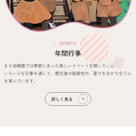
本日は
ご飯
味噌汁
コロッケ
キャベツのカリカリしらす和え
パイナップル
（ EVENTS ）
です。
年間行事
きそ幼稚園では季節にあった楽しいイベントを開いています。
就職をお考えの方
2026.07.09
いろいろな行事を通して、園児達の協調性や、喜びを分かち合う心
園見学・座談会のご案内
を育んでいます。
園見学・座談会のご案内
【日程】
詳しく見る
①8月26日（水）9:30〜12:30 (予定)
②8月27日（木）9:30〜12:30 (予定) →定員に達しました
③8月28日（金）9:30〜12:30 (予定) →定員に達しました
④9月2日 （水）9:30〜12:30 (予定)
⑤9月3日 （木）9:30〜12:30 (予定)