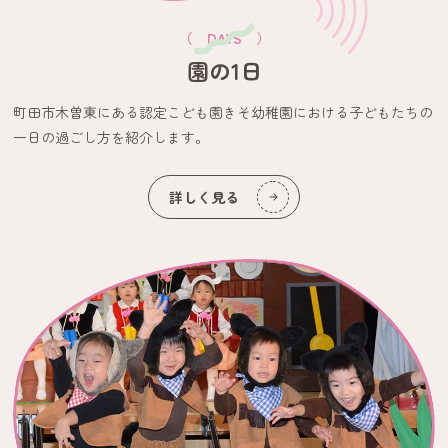
鶏肉の唐揚げ
ポテトサラダ
（ DAYS ）
オレンジ
園の1日
です。
町田市木曽東にある認定こども園きそ幼稚園における子どもたちの
今日の給食
2026.07.13
一日の過ごし方を紹介します。
7/13(月)本日の給食メニューです。
詳しく見る
本日は
ミートソーススパゲティ
コンソメスープ
ジャーマンポテト
ジョア
です。
今日の給食
2026.07.10
7/10(金) 本日の給食メニューです。