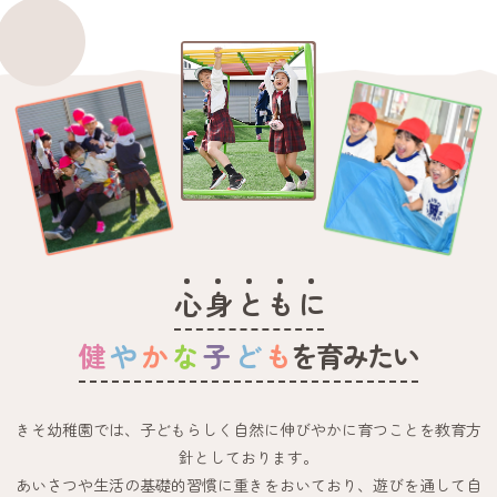
そこで今回のフェアでは、
定員20名の少人数制にしました。
参加するすべての園の先生と、
じっくりお話ししてほしいと考えたからです。
⸻
フェアではこんなことが聞けます
例えば…
• 園の雰囲気はどんな感じ？
• 実際の働き方は？
• 行事や保育の特徴は？
• 自分にはどんな園が向いている？
心
身
と
も
に
先生たちと直接話をしながら、
園ごとの違いを感じることができます。
健
や
か
な
子
ど
も
を育みたい
町田には、個性的で温かい園がたくさんあります。
このフェアが
「ここで働きたい」と思える園に出会うきっかけ
きそ幼稚園では、子どもらしく自然に伸びやかに育つことを教育方
になれば嬉しく思います。
針としております。
⸻
あいさつや生活の基礎的習慣に重きをおいており、遊びを通して自