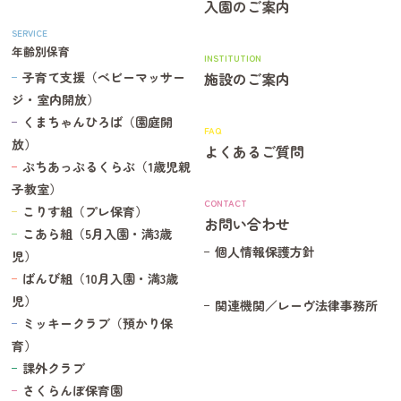
入園のご案内
7/6(月)本日の給食メニューです。
SERVICE
年齢別保育
本日は
INSTITUTION
子育て支援（ベビーマッサー
施設のご案内
【小暑】
ジ・室内開放）
いなりご飯
くまちゃんひろば（園庭開
そうめん汁
FAQ
放）
鶏肉の塩こうじ焼き
よくあるご質問
ぷちあっぷるくらぶ（1歳児親
味噌マヨ和え
子教室）
スイカ
CONTACT
こりす組（プレ保育）
です。
お問い合わせ
こあら組（5月入園・満3歳
個人情報保護方針
児）
今日の給食
2026.07.03
ばんび組（10月入園・満3歳
7/3(金) 本日の給食メニューです。
児）
関連機関／レーヴ法律事務所
ミッキークラブ（預かり保
本日は
育）
中華丼
課外クラブ
中華スープ
さくらんぼ保育園
ビーフン中華サラダ