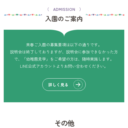
【場所】認定こども園 きそ幼稚園（東京都町田市木曽東1-27-
（ ADMISSION ）
26）
入園のご案内
【対象】幼稚園教諭・保育士を目指している学生の方（学年不
問）
【内容】
・保育の様子がわかる園内見学
来春ご入園の募集要項は以下の通りです。
・実際に働く先輩職員との座談会（就職のリアル、実習の話な
説明会は終了しておりますが、説明会に参加できなかった方
ど）
で、「幼稚園見学」をご希望の方は、随時実施します。
・採用情報・サポート制度のご紹介
LINE公式アカウントよりお問い合わせください。
こんな方にぴったり！
✔ 園の雰囲気を知ってから就職を考えたい
詳しく見る
✔ 子どもとどう関わるのかを現場で見てみたい
✔ 実習や就職に不安がある
✔ やさしく相談できる先生に話を聞きたい
服装は自由です！リラックスしてご参加いただけます?
お友達との参加もOKです♪
その他
【申込方法】