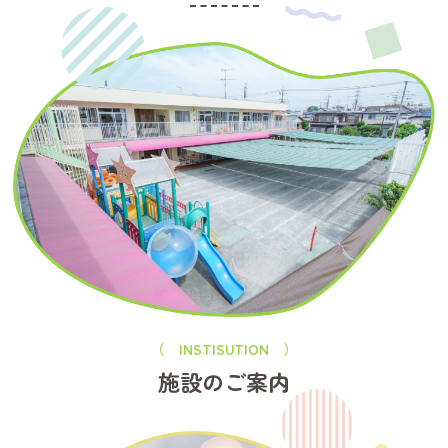
きそ幼稚園LINE公式アカウント
https://lin.ee/nHRwOtN
登録後
「園見学希望」
とメッセージお送りください
または、お問合せフォーム
https://www.kiso.ed.jp/recruit/entry/
よりお申込みください。
※お友達とのご参加も大歓迎です。
＼未来の保育者のみなさんとお会いできるのを、楽しみにして
います！／
よくあるご質問
（ INSTISUTION ）
Q1. 保育実習がまだなんですが、参加しても大丈夫ですか？
施設のご案内
A. はい、大丈夫です！実習前に現場の雰囲気を知ることで、こ
れからの学びにもつながります。お気軽にご参加ください♪
Q2. 私服でもいいですか？