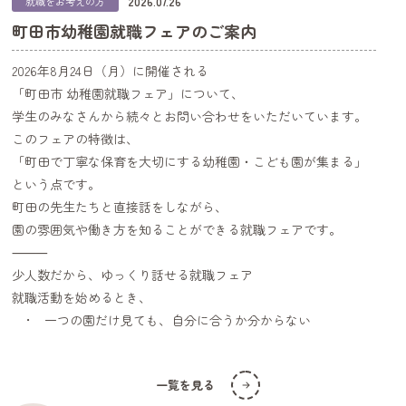
就職をお考えの方
2026.07.26
町田市幼稚園就職フェアのご案内
2026年8月24日（月）に開催される
「町田市 幼稚園就職フェア」について、
学生のみなさんから続々とお問い合わせをいただいています。
このフェアの特徴は、
「町田で丁寧な保育を大切にする幼稚園・こども園が集まる」
という点です。
町田の先生たちと直接話をしながら、
園の雰囲気や働き方を知ることができる就職フェアです。
⸻
少人数だから、ゆっくり話せる就職フェア
就職活動を始めるとき、
• 一つの園だけ見ても、自分に合うか分からない
• いろいろな園を比較してみたい
• でも何園も見学に行くのは大変…
一覧を見る
そんな悩みを感じている学生さんも多いと思います。