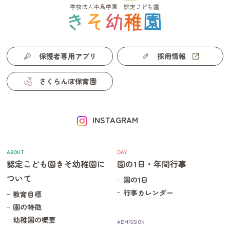
ご飯
ズッキーニのスープ
豚肉と野菜のケチャップ炒め
フレンチサラダ
グレープフルーツ
保護者専用アプリ
採用情報
です。
さくらんぼ保育園
今日の給食
2026.07.07
7/7(火) 本日の給食メニューです。
INSTAGRAM
本日は
ご飯
ABOUT
DAY
チキンカレー
認定こども園きそ幼稚園に
園の1日・年間行事
もやしとハムのサラダ
ついて
園の1日
ゼリー(グレープフルーツ味)
行事カレンダー
教育目標
です。
園の特徴
幼稚園の概要
ADMISSION
今日の給食
2026.07.06