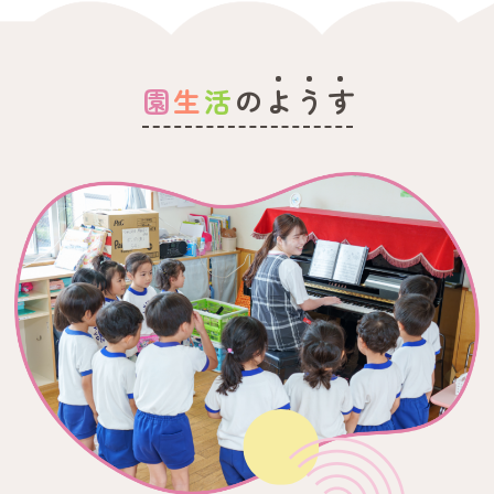
今日の給食
2026.07.15
7/15(水) 本日の給食メニューです。
園
生
活
の
よ
う
す
本日は
ご飯
味噌汁
鶏肉と野菜の炒め物
納豆和え
チーズ
です。
今日の給食
2026.07.14
7/14(火) 本日の給食メニューです。
本日は
わかめご飯
味噌汁