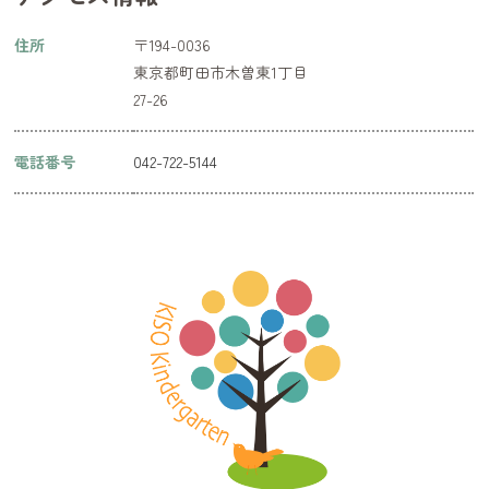
よりお願いいたします。
住所
〒194-0036
東京都町田市木曽東1丁目
今日の給食
2026.07.09
27-26
7/9(木) 本日の給食メニューです。
本日は
電話番号
042-722-5144
ご飯
味噌汁
赤魚のごま味噌焼き
マカロニの人参ドレッシングサラダ
オレンジ
です。
今日の給食
2026.07.08
7/8(水) 本日の給食メニューです。
本日は