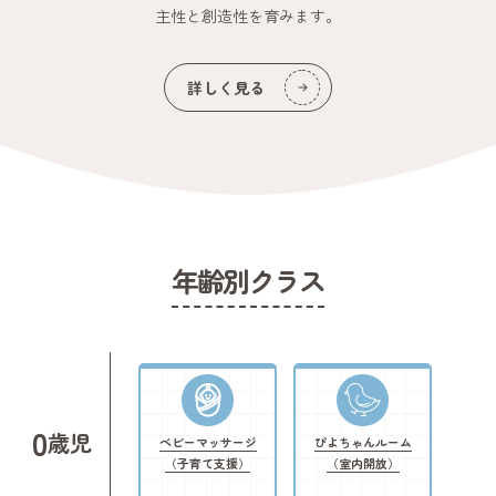
このフェアに参加する3つのメリット
主性と創造性を育みます。
園の違いを比較できる
町田の幼稚園・こども園の特徴を
詳しく見る
一度に知ることができます。
少人数だから本音が聞ける
リラックスした雰囲気で
先生とじっくり話ができます。
自分に合う園が見つかりやすい
事務局も中立な立場で
園選びをサポートします。
年齢別クラス
⸻
こんな学生さんにおすすめです
• 大人数の就職フェアは少し苦手
• 園の雰囲気をゆっくり知りたい
• 自分に合う園を見つけたい
そんな方におすすめのフェアです。
0
歳児
ベビーマッサージ
ぴよちゃんルーム
町田の先生たちと、
（子育て支援）
（室内開放）
お茶を飲むような感覚で