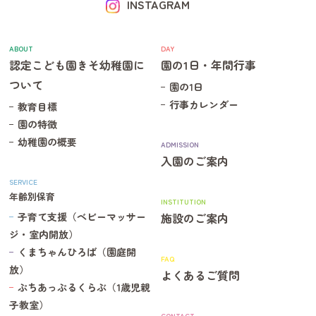
INSTAGRAM
ABOUT
DAY
認定こども園きそ幼稚園に
園の1日・年間行事
ついて
園の1日
行事カレンダー
教育目標
園の特徴
幼稚園の概要
ADMISSION
入園のご案内
SERVICE
年齢別保育
INSTITUTION
子育て支援（ベビーマッサー
施設のご案内
ジ・室内開放）
くまちゃんひろば（園庭開
FAQ
放）
よくあるご質問
ぷちあっぷるくらぶ（1歳児親
子教室）
CONTACT