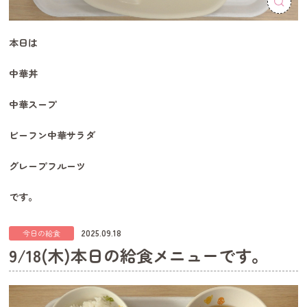
本日は
中華丼
中華スープ
ビーフン中華サラダ
グレープフルーツ
です。
2025.09.18
今日の給食
9/18(木)本日の給食メニューです。