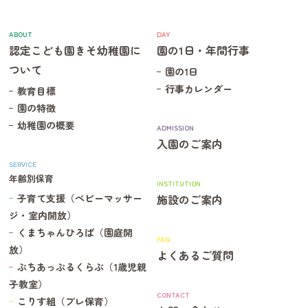
ABOUT
DAY
認定こども園きそ幼稚園に
園の1日・年間行事
ついて
園の1日
行事カレンダー
教育目標
園の特徴
幼稚園の概要
ADMISSION
入園のご案内
SERVICE
年齢別保育
INSTITUTION
子育て支援（ベビーマッサー
施設のご案内
ジ・室内開放）
くまちゃんひろば（園庭開
FAQ
放）
よくあるご質問
ぷちあっぷるくらぶ（1歳児親
子教室）
CONTACT
こりす組（プレ保育）