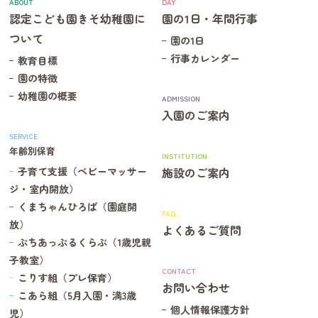
ABOUT
DAY
認定こども園きそ幼稚園に
園の1日・年間行事
ついて
園の1日
行事カレンダー
教育目標
園の特徴
幼稚園の概要
ADMISSION
入園のご案内
SERVICE
年齢別保育
INSTITUTION
子育て支援（ベビーマッサー
施設のご案内
ジ・室内開放）
くまちゃんひろば（園庭開
FAQ
放）
よくあるご質問
ぷちあっぷるくらぶ（1歳児親
子教室）
CONTACT
こりす組（プレ保育）
お問い合わせ
こあら組（5月入園・満3歳
個人情報保護方針
児）